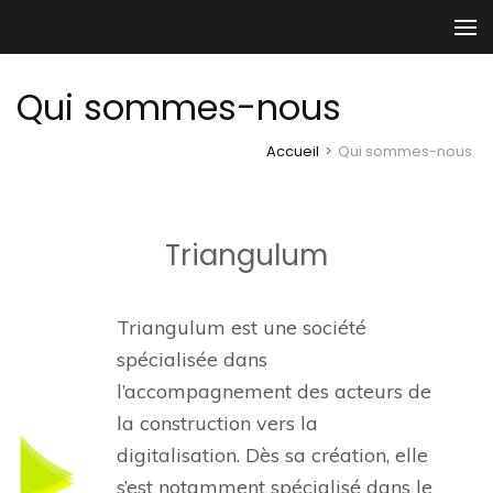
Aller
au
contenu
Qui sommes-nous
(Pressez
Entrée)
Accueil
>
Qui sommes-nous
Triangulum
Triangulum est une société
spécialisée dans
l’accompagnement des acteurs de
la construction vers la
digitalisation. Dès sa création, elle
s’est notamment spécialisé dans le